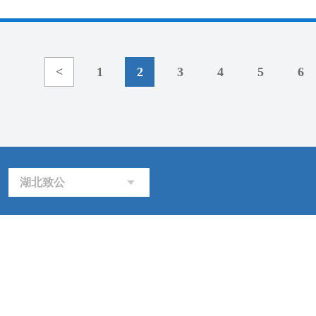
<
1
2
3
4
5
6
湖北致公