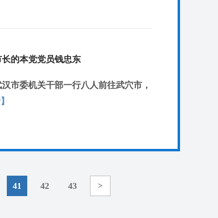
市长的本党党员钱忠东
武汉市委机关干部一行八人前往武穴市，
情】
41
42
43
>