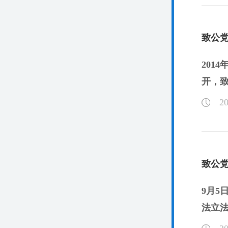
致公
201
开，致
20
致公
9月5
法立法