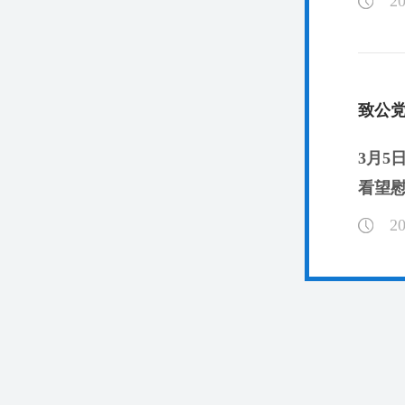
20
致公
3月
看望慰
20