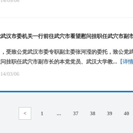
14/09/06
党武汉市委机关一行前往武穴市看望慰问挂职任武穴市副
5日，受致公党武汉市委专职副主委张河滢的委托，致公党
问挂职任武穴市副市长的本党党员、武汉大学教...
【详
14/03/06
<
1
...
37
38
39
40