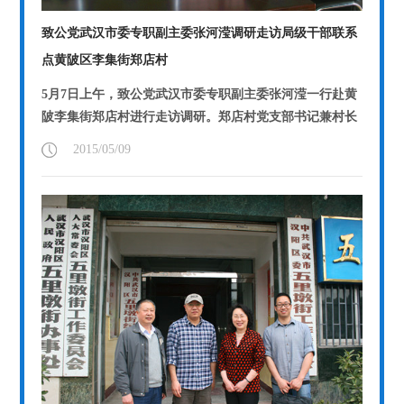
致公党武汉市委专职副主委张河滢调研走访局级干部联系
点黄陂区李集街郑店村
5月7日上午，致公党武汉市委专职副主委张河滢一行赴黄
陂李集街郑店村进行走访调研。郑店村党支部书记兼村长
刘元生热情接待了张主委一行。
【详情】
2015/05/09