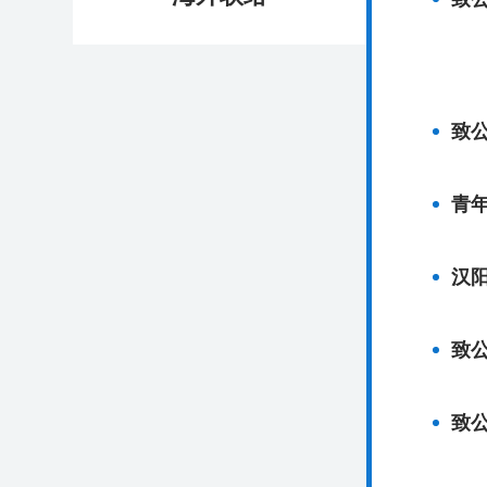
致
青
汉
致
致