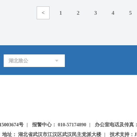
<
1
2
3
4
5
湖北致公
5003674号
|
报警中心： 010-57174890
|
办公室电话及传真：85
地址： 湖北省武汉市江汉区武汉民主党派大楼
|
技术支持：