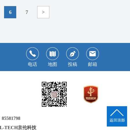
6
7
>
电话
地图
投稿
邮箱
581798
JL-TECH京伦科技