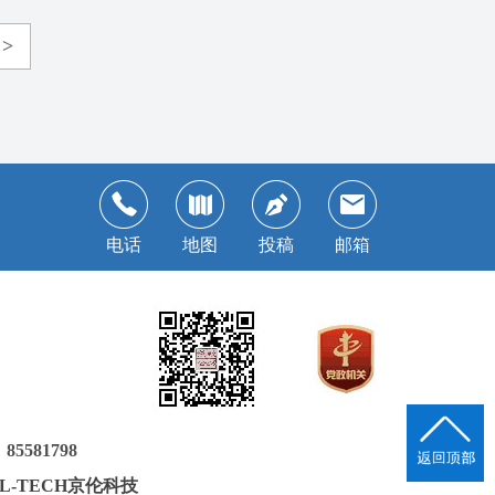
>
电话
地图
投稿
邮箱
581798
JL-TECH京伦科技