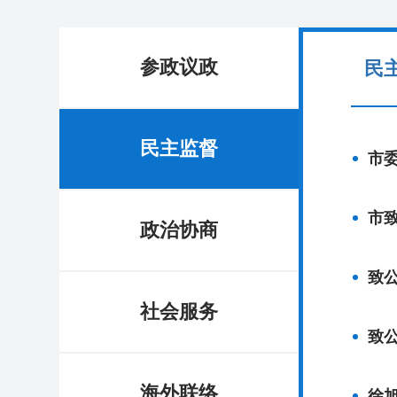
参政议政
民
民主监督
市
市
政治协商
致
社会服务
致
海外联络
徐