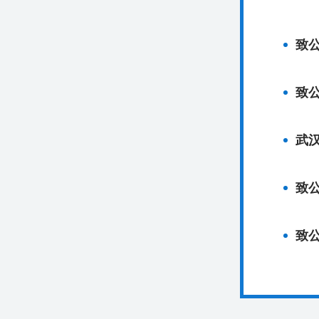
致公
致
武
致
致公