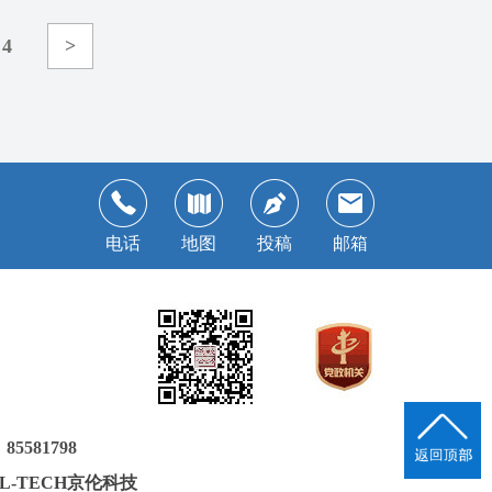
4
>
电话
地图
投稿
邮箱
581798
JL-TECH京伦科技