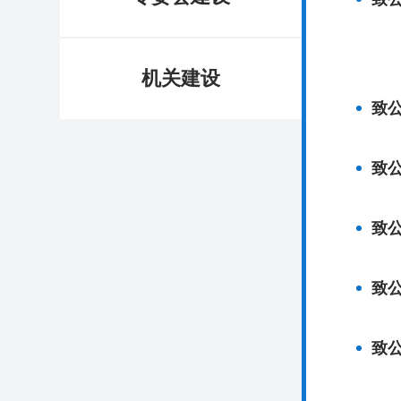
机关建设
致
致
致
致
致