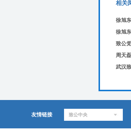
相关
徐旭
徐旭
周天
武汉致
友情链接
致公中央