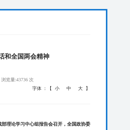
话和全国两会精神
浏览量:43736 次
字体 ：【
小
中
大
】
战部理论学习中心组报告会召开，全国政协委