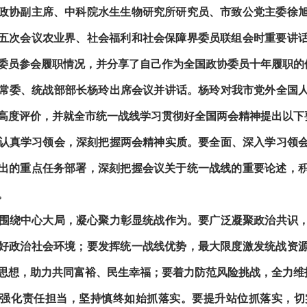
政协副主席、中科院水生生物研究所研究员、市致公党主委徐
五次会议农业界、社会福利和社会保障界委员联组会时重要讲
委员参会履职情况，并分享了自己作为全国政协委员十年履职的
常委、统战部部长杨玲出席会议并讲话。杨玲对我市党外全国
高度评价，并就全市统一战线学习贯彻好全国两会精神提出以下
认真学习领会，深刻把握两会精神实质。要全面、深入学习领
出的重点任务部署，深刻把握会议关于统一战线的重要论述，
。
围绕中心大局，凝心聚力彰显统战作为。要广泛凝聚政治共识
好政治社会环境；要发挥统一战线优势，最大限度激发统战资
思想，助力共同富裕、民生幸福；要着力防范风险挑战，全力维
强化责任担当，坚持慎终如始抓落实。要提升站位抓落实，切