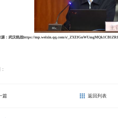
来源：武汉统战
https://mp.weixin.qq.com/s/_ZXEfGnWUmgMQk1CB1ZR
到：
一篇
返回列表