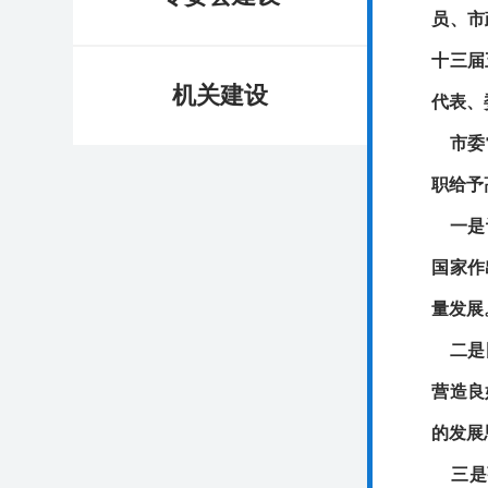
员、市
十三届
机关建设
代表、
市委
职给予
一是
国家作
量发展
二是
营造良
的发展
三是