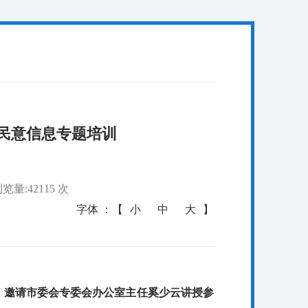
民意信息专题培训
览量:42115 次
字体 ：【
小
中
大
】
，邀请市委
会
专委会办公室主任奚少云讲授参