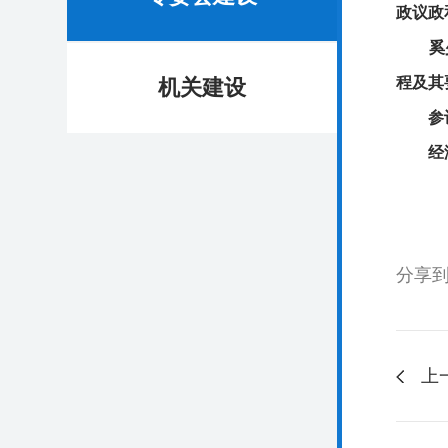
政议政
奚少云
程及其
机关建设
参训人
经济
分享
上