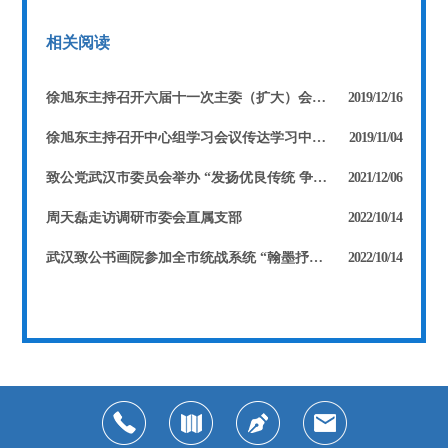
相关阅读
徐旭东主持召开六届十一次主委（扩大）会议传达学习中共中央经济工作会议精神
2019/12/16
徐旭东主持召开中心组学习会议传达学习中共十九届四中全会精神
2019/11/04
致公党武汉市委员会举办 “发扬优良传统 争取更大贡献”主题教育活动暨新一届基层组织班子成员培训班
2021/12/06
周天磊走访调研市委会直属支部
2022/10/14
武汉致公书画院参加全市统战系统 “翰墨抒同心 共迎二十大”同心书画笔会
2022/10/14