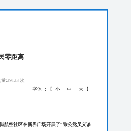
民零距离
量:39133 次
字体 ：【
小
中
大
】
街航空社区在新界广场开展了“致公党员义诊