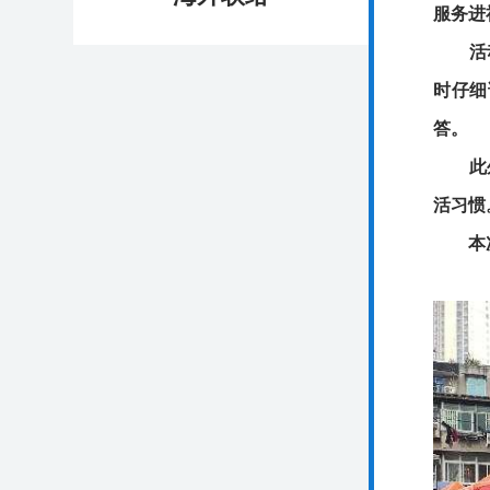
服务进
活动现
时仔细
答。
此外，
活习惯
本次