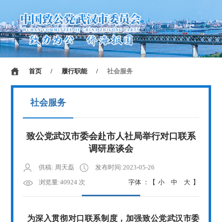
首页
/
履行职能
/
社会服务
社会服务
致公党武汉市委会赴市人社局举行对口联系
调研座谈会
供稿: 周天磊
发布时间:2023-05-26
浏览量:40924 次
字体 ：【
小
中
大
】
为深入贯彻对口联系制度，加强致公党武汉市委