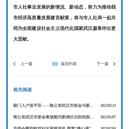
市人社事业发展的新情况、新动态，
努力为推动我
市经济高质量发展建言献策，将与市人社局一起共
同为
全面建设社会主义现代化国家武汉篇章
作出更
大贡献。
上一篇
返回列表
下一篇
相关阅读
敲门入户送平安——致公党武汉市委会与新洲旧街街联合开展预防一氧化碳中毒入户宣传
2022/02/23
致公党武汉市委会看望慰问新洲区旧街街困难群众
2022/01/07
市委会帮助航空社区困难居民 圆梦“微心愿”
2023/07/04