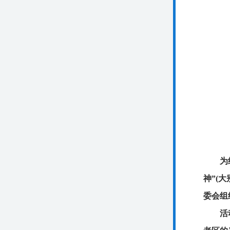
为
神”(
委会组
活