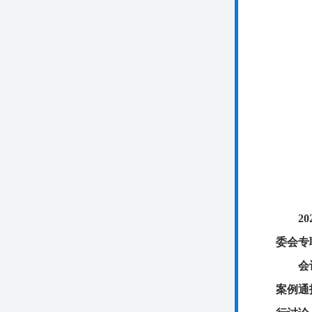
2
委会专
会
案例通