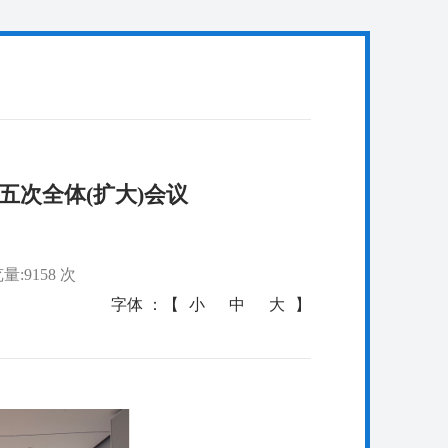
次全体(扩大)会议
量:9158 次
字体 ：【
小
中
大
】