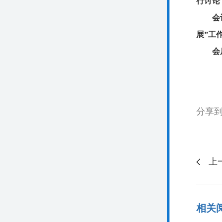
行讨论
会
展”工
会
分享
上
相关