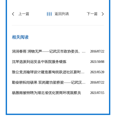
上一篇
返回列表
下一篇
相关阅读
涓涓春雨 润物无声——记武汉市政协委员、武汉大学计算机学院教授、致公党市委常委刘娟
2016/07/22
沈琴选派到远安县中医院服务锻炼
2021/10/08
致公党员喻球设计建造蔡甸街跃进社区新时代文明实践站党史馆
2021/05/20
勤奋耕耘结硕果 双岗建功架桥梁——记武汉市政协委员、武汉体育学院教授、致公党党员程序
2016/07/22
杨雅南被特聘为湖北省优化营商环境观察员
2021/07/15