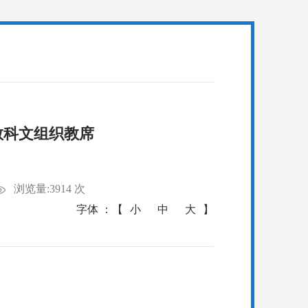
教科文组织教席
浏览量:3914 次
字体 ：【
小
中
大
】