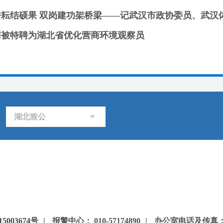
南被特聘为湖北省优化营商环境观察员
湖北致公
5003674号
|
报警中心： 010-57174890
|
办公室电话及传真：85