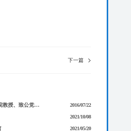
下一篇
涓涓春雨 润物无声——记武汉市政协委员、武汉大学计算机学院教授、致公党市委常委刘娟
2016/07/22
2021/10/08
馆
2021/05/20