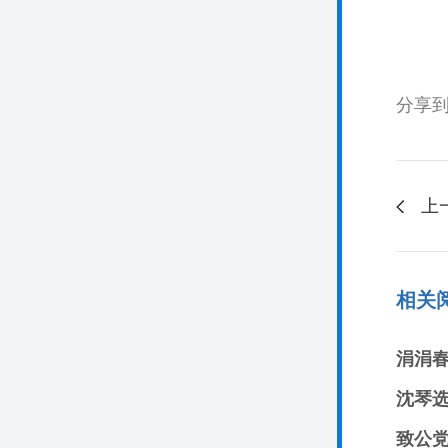
分享
上
相关
沈琴
致公