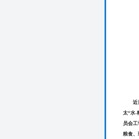
近
太“水-粮
员会工
粮食、