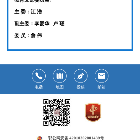
主 委：江 浩
副主委：李爱华 卢 瑾
委 员：詹 伟
电话
地图
投稿
邮箱
鄂公网安备 42010302001439号