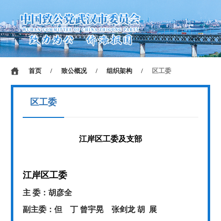
首页
/
致公概况
/
组织架构
/
区工委
区工委
江岸区工委及支部
江岸区工委
主
委：胡彦全
副主委：但 丁
曾宇晃 张剑龙 胡 展