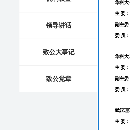
华科大
主 委
领导讲话
副主委
委 员：
致公大事记
华科大
主 委
致公党章
副主委
委 员
武汉理
主 委：