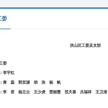
工委
洪山区工委及支部
工委
：李宇红
委：黄
磊
郭安源
胡
浩
杨
帆
员：李
君
杨立云
王少虎
贾丽慧
范天喜
吕福祥
王卫