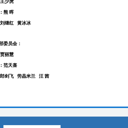
：王少虎
：熊 晖
：刘继红 黄冰冰
部委员会：
：贾丽慧
：范天喜
：郎剑飞 劳晶米兰 汪 茜