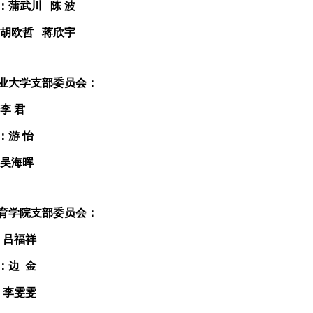
：蒲武川 陈 波
：胡欧哲 蒋欣宇
业大学支部委员会：
李 君
：游 怡
：吴海晖
育学院支部委员会：
：吕福祥
：边 金
：李雯雯