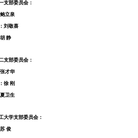
一支部委员会：
：鲍立泉
：刘敬喜
胡 静
二支部委员会：
：张才华
：徐 刚
：夏卫生
工大学支部委员会：
苏 俊