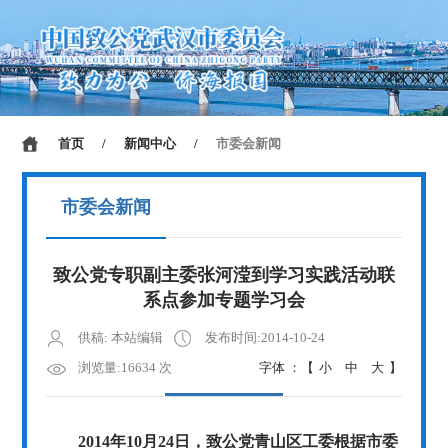
首页
/
新闻中心
/
市委会新闻
市委会新闻
致公党专职副主委张河滢到学习实践活动联
系点参加专题学习会
供稿: 本站编辑
发布时间:2014-10-24
浏览量:16634 次
字体 ：【
小
中
大
】
2014年
10
月
24
日，致公党青山区工委根据市委