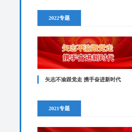
2022专题
矢志不渝跟党走 携手奋进新时代
2021专题