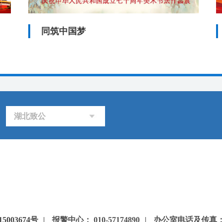
同筑中国梦
湖北致公
5003674号
|
报警中心： 010-57174890
|
办公室电话及传真：85