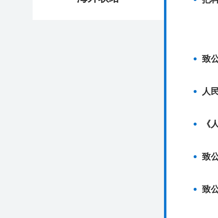
致
人
《
致
致