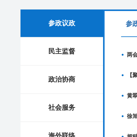
参政议政
参
民主监督
两
政治协商
黄
社会服务
徐
海外联络
把