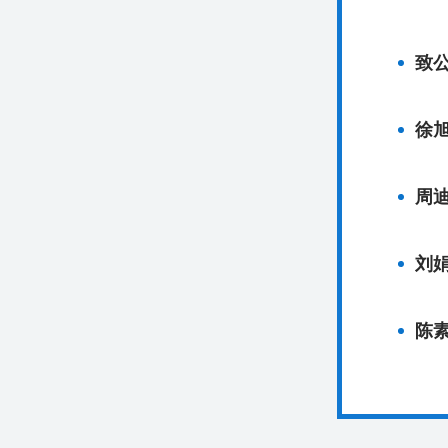
致
徐
刘
陈