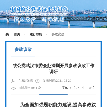
首页
/
履行职能
/
参政议政
参政议政
致公党武汉市委会赴深圳开展参政议政工作
调研
供稿: 张源
发布时间:2021-05-20
浏览量:54081 次
字体 ：【
小
中
大
】
为全面加强履职能力建设
,提高参政议