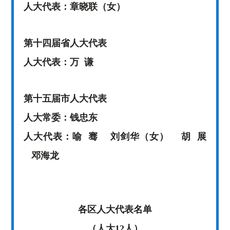
人大代表：章晓联（女）
第十四届省人大代表
人大代表：万 谦
第十五届市人大代表
人大常委：钱忠东
人大代表：喻 骞 刘剑华（女） 胡 展
邓海龙
各区人大代表名单
（人大12人）