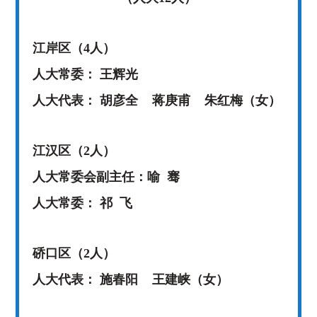
江岸区（4人）
人大常委： 王辉光
人大代表： 胡彦全 蒋庚甫 朱红梅（女）
江汉区（2人）
人大常委会副主任：喻 骞
人大常委： 祁 飞
硚口区（2人）
人大代表： 施春阳 王建峡（女）