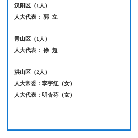
汉阳区（1人）
人大代表： 郭 立
青山区（1人）
人大代表： 徐 超
洪山区（2人）
人大常委：李宇红
（女）
人大代表：明杏芬
（女）