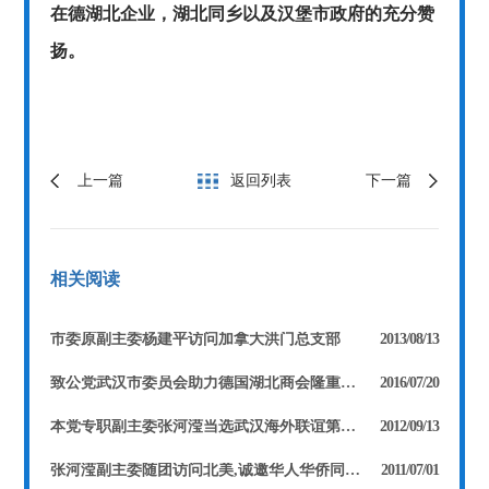
在德湖北企业，湖北同乡以及汉堡市政府的充分赞
扬。
上一篇
返回列表
下一篇
相关阅读
市委原副主委杨建平访问加拿大洪门总支部
2013/08/13
致公党武汉市委员会助力德国湖北商会隆重举行揭牌仪式
2016/07/20
本党专职副主委张河滢当选武汉海外联谊第五届理事会常务理事
2012/09/13
张河滢副主委随团访问北美,诚邀华人华侨同庆辛亥百年
2011/07/01