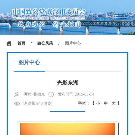
首页
/
致公风采
/
图片中心
图片中心
光影东湖
供稿: 张敬东
发布时间:2015-05-14
浏览量:94348 次
字体 ：【
小
中
大
】