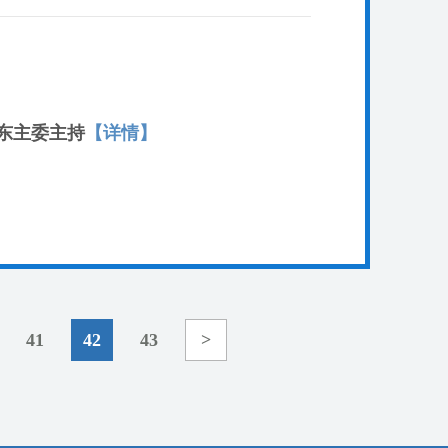
旭东主委主持
【详情】
41
42
43
>