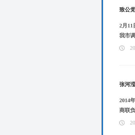
致公
2月
我市调
20
张河
201
商联负
20