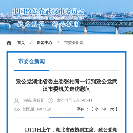
首页
/
新闻中心
/
市委会新闻
市委会新闻
致公党湖北省委主委张柏青一行到致公党武
汉市委机关走访慰问
供稿: 宣传部
发布时间:2017-01-11
浏览量:35973 次
字体 ：【
小
中
大
】
1月11日
上午，湖北省政协副主席、致公党湖