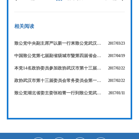
相关阅读
致公党中央副主席严以新一行来致公党武汉市委调研
2017/03/23
中国致公党第七届副省级城市暨第四届省会城市党务工作联席会议在武汉召开
2017/04/19
本党14名政协委员参加政协武汉市第十三届委员会第一次会议 徐旭东当选市政协副主席 张河滢、费兰波、康玲当选市政协常委
2017/02/22
政协武汉市第十三届委员会常务委员会第一次会议召开 张河滢被任命为第十三届委员会副秘书长
2017/02/22
致公党湖北省委主委张柏青一行到致公党武汉市委机关走访慰问
2017/01/11